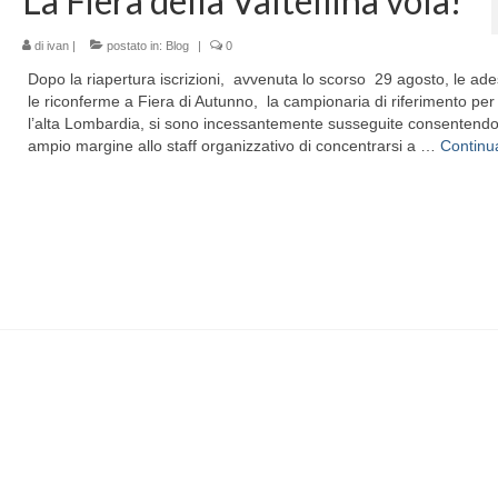
La Fiera della Valtellina vola!
di
ivan
|
postato in:
Blog
|
0
Dopo la riapertura iscrizioni, avvenuta lo scorso 29 agosto, le ade
le riconferme a Fiera di Autunno, la campionaria di riferimento per 
l’alta Lombardia, si sono incessantemente susseguite consentend
ampio margine allo staff organizzativo di concentrarsi a …
Continu