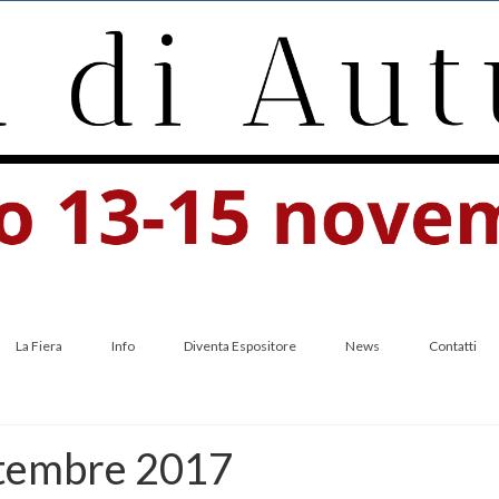
La Fiera
Info
Diventa Espositore
News
Contatti
ttembre 2017